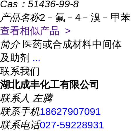
Cas：
51436-99-8
产品名称
2﹣氟﹣4﹣溴﹣甲苯
查看相似产品 >
简介
医药或合成材料中间体
及助剂
...
联系我们
湖北成丰化工有限公司
联系人
左腾
联系手机
18627907091
联系电话
027-59228931