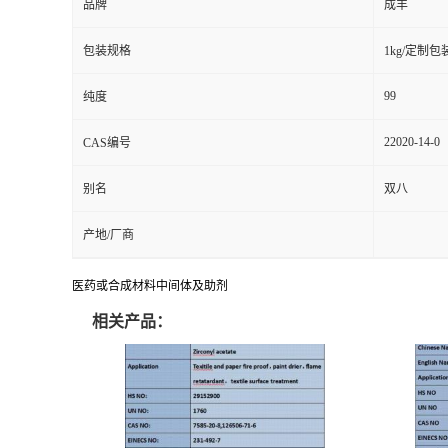
品牌
成丰
包装规格
1kg/定制包
99
纯度
22020-14-0
CAS编号
别名
双八
产地/厂商
医药或合成材料中间体及助剂
相关产品：