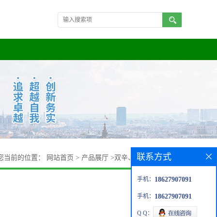
联系方式
您当前的位置：
网站首页
>
产品展厅
>
双辛、癸烷基甲基叔胺
手机：
18627907091
手机：
18627907091
Q Q：