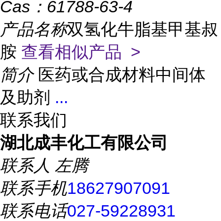
Cas：
61788-63-4
产品名称
双氢化牛脂基甲基叔
胺
查看相似产品 >
简介
医药或合成材料中间体
及助剂
...
联系我们
湖北成丰化工有限公司
联系人
左腾
联系手机
18627907091
联系电话
027-59228931