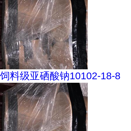
饲料级亚硒酸钠10102-18-8