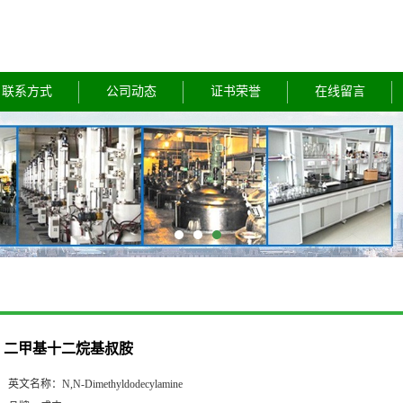
联系方式
公司动态
证书荣誉
在线留言
二甲基十二烷基叔胺
英文名称：
N,N-Dimethyldodecylamine