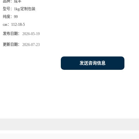
品牌：
成丰
型号：
1kg/定制包装
纯度：
99
cas：
112-18-5
发布日期：
2026-05-19
更新日期：
2026-07-23
发送咨询信息