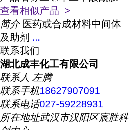
查看相似产品 >
简介
医药或合成材料中间体
及助剂
...
联系我们
湖北成丰化工有限公司
联系人
左腾
联系手机
18627907091
联系电话
027-59228931
所在地址
武汉市汉阳区宸胜科