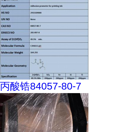
丙酸锆84057-80-7