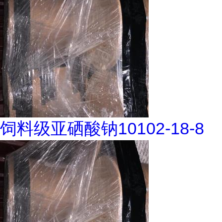
饲料级亚硒酸钠10102-18-8