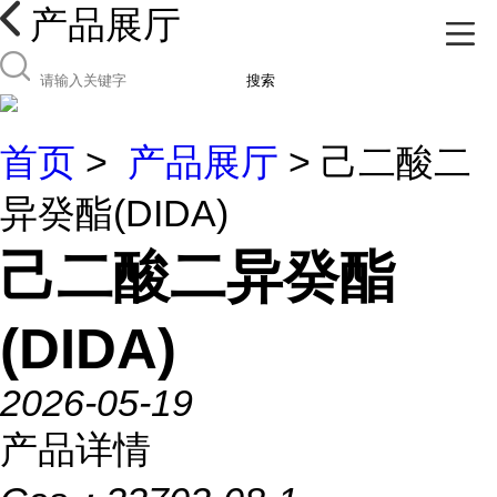
产品展厅
搜索
首页
>
产品展厅
> 己二酸二
异癸酯(DIDA)
己二酸二异癸酯
(DIDA)
2026-05-19
产品详情