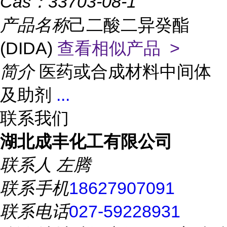
Cas：
33703-08-1
产品名称
己二酸二异癸酯
(DIDA)
查看相似产品 >
简介
医药或合成材料中间体
及助剂
...
联系我们
湖北成丰化工有限公司
联系人
左腾
联系手机
18627907091
联系电话
027-59228931