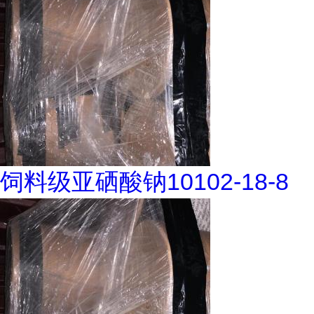
饲料级亚硒酸钠10102-18-8