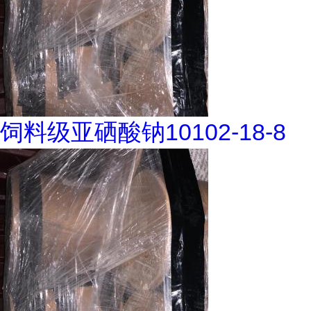
饲料级亚硒酸钠10102-18-8