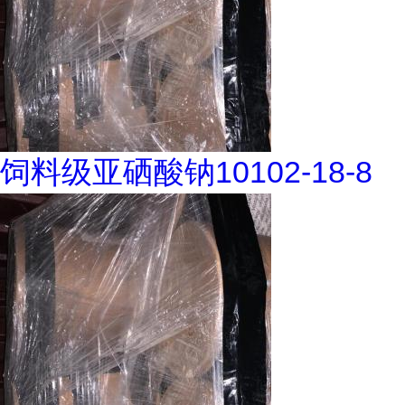
饲料级亚硒酸钠10102-18-8