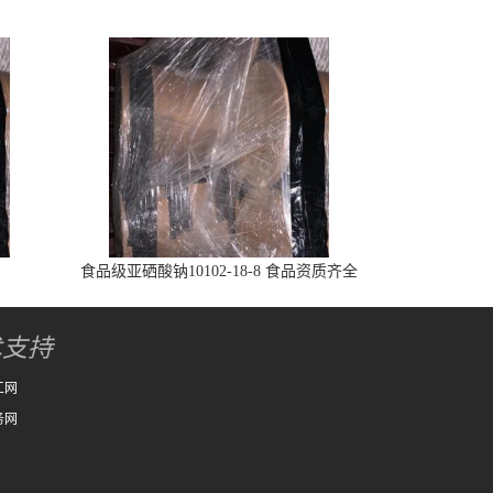
食品级亚硒酸钠10102-18-8 食品资质齐全
术支持
工网
务网