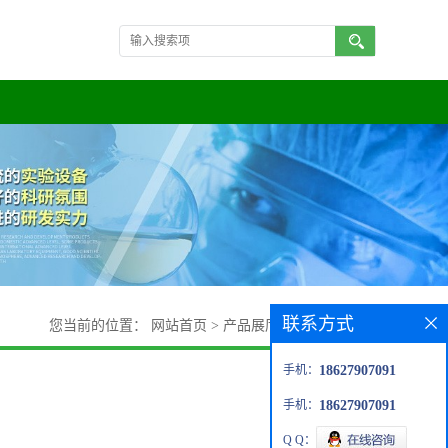
联系方式
您当前的位置：
网站首页
>
产品展厅
>
N-苯基甲酰胺
手机：
18627907091
手机：
18627907091
Q Q：