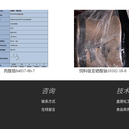
丙酸锆84057-80-7
饲料级亚硒酸钠10102-18-8
咨询
技
联系方式
盖德化
在线留言
食品商