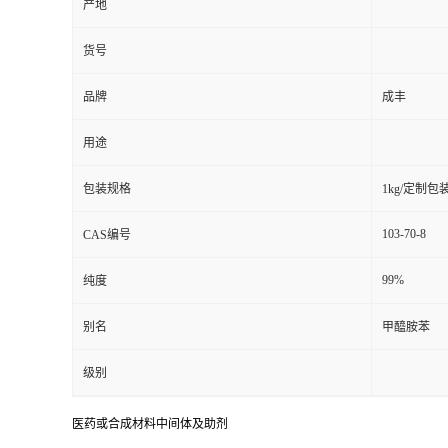
产地
货号
品牌
成丰
用途
包装规格
1kg/定制包
103-70-8
CAS编号
99%
纯度
别名
甲醯胺苯
级别
医药或合成材料中间体及助剂