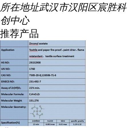
所在地址
武汉市汉阳区宸胜科
创中心
推荐产品