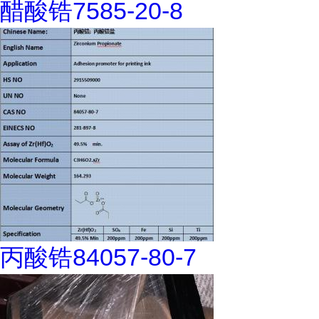
醋酸锆7585-20-8
丙酸锆84057-80-7