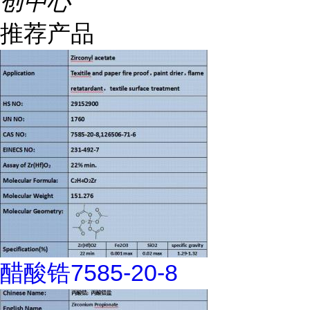
创中心
推荐产品
醋酸锆7585-20-8