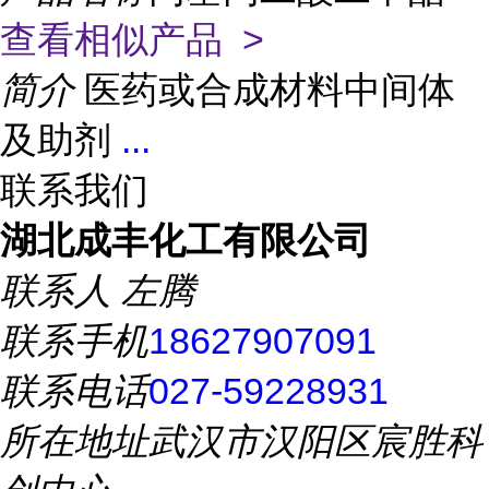
查看相似产品 >
简介
医药或合成材料中间体
及助剂
...
联系我们
湖北成丰化工有限公司
联系人
左腾
联系手机
18627907091
联系电话
027-59228931
所在地址
武汉市汉阳区宸胜科