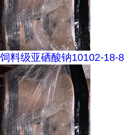
饲料级亚硒酸钠10102-18-8