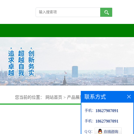
联系方式
您当前的位置：
网站首页
>
产品展厅
>
三溴化吡啶鎓
手机：
18627907091
手机：
18627907091
Q Q：