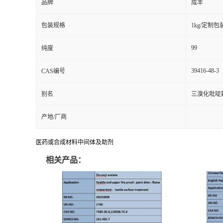
品牌
成丰
包装规格
1kg/定制包
99
纯度
39416-48-3
CAS编号
别名
三溴化吡啶
产地/厂商
医药或合成材料中间体及助剂
相关产品：