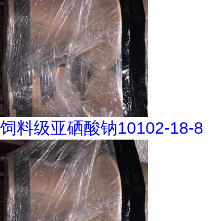
饲料级亚硒酸钠10102-18-8