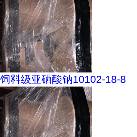
饲料级亚硒酸钠10102-18-8