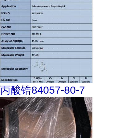
丙酸锆84057-80-7