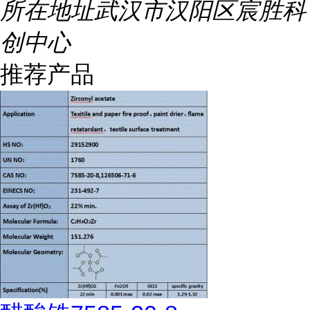
所在地址
武汉市汉阳区宸胜科
创中心
推荐产品