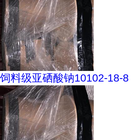
饲料级亚硒酸钠10102-18-8