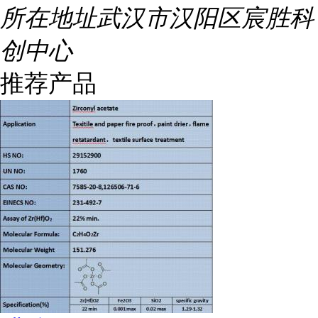
所在地址
武汉市汉阳区宸胜科
创中心
推荐产品