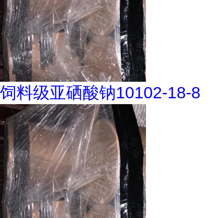
饲料级亚硒酸钠10102-18-8