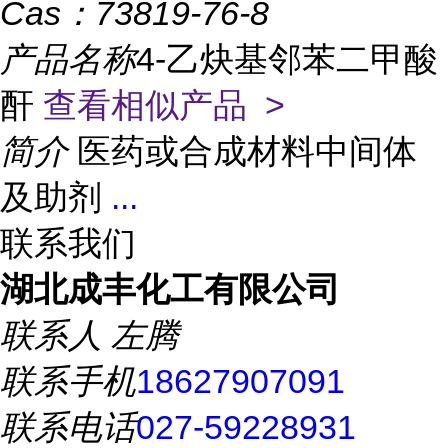
Cas：
73819-76-8
产品名称
4-乙炔基邻苯二甲酸
酐
查看相似产品 >
简介
医药或合成材料中间体
及助剂
...
联系我们
湖北成丰化工有限公司
联系人
左腾
联系手机
18627907091
联系电话
027-59228931