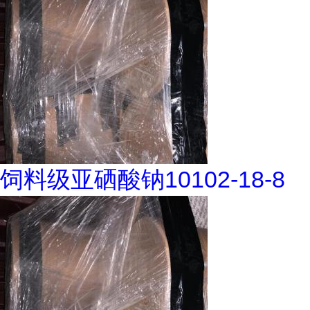
饲料级亚硒酸钠10102-18-8