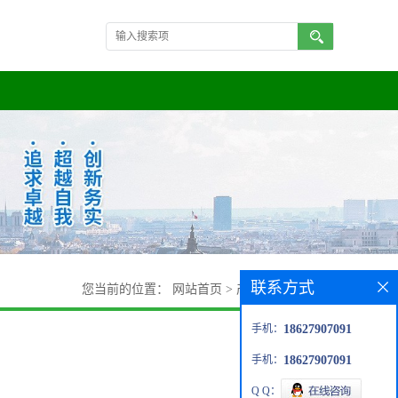
联系方式
您当前的位置：
网站首页
>
产品展厅
>
全氢苊
手机：
18627907091
手机：
18627907091
Q Q：