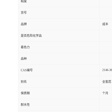
粘度
货号
品牌
成丰
是否危险化学品
着色力
品种
2146-36
CAS编号
别名
全氢苊
保质期
个月
耐水性