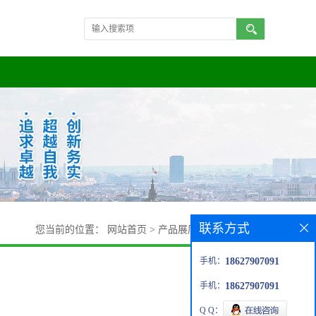
联系方式
您当前的位置：
网站首页
>
产品展厅
>
对氨基苯乙醇
手机：
18627907091
手机：
18627907091
Q Q：