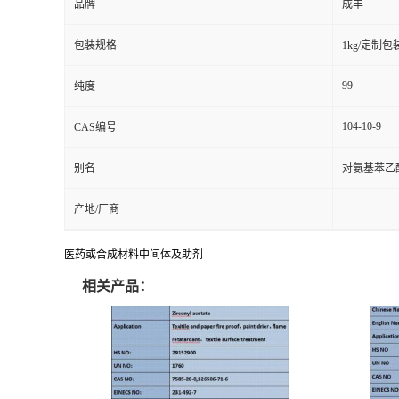
品牌
成丰
包装规格
1kg/定制包
99
纯度
104-10-9
CAS编号
别名
对氨基苯乙
产地/厂商
医药或合成材料中间体及助剂
相关产品：