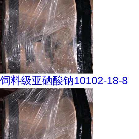
饲料级亚硒酸钠10102-18-8