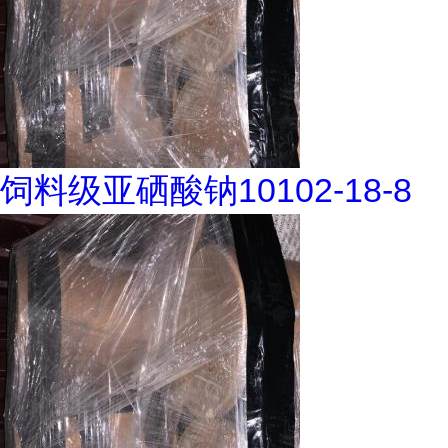
饲料级亚硒酸钠10102-18-8