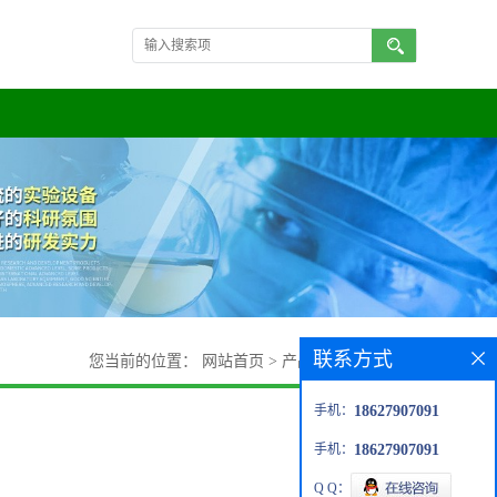
联系方式
您当前的位置：
网站首页
>
产品展厅
>
4-氟溴苯
手机：
18627907091
手机：
18627907091
Q Q：