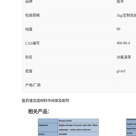
品牌
成丰
包装规格
1kg/定制包
99
纯度
460-00-4
CAS编号
别名
对氟溴苯
g/cm3
密度
产地/厂商
医药或合成材料中间体及助剂
相关产品：