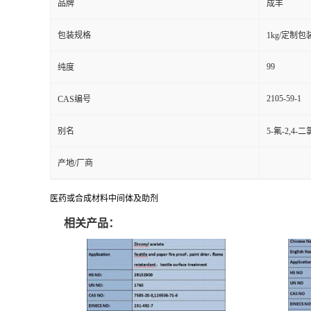
品牌
成丰
包装规格
1kg/定制包
99
纯度
2105-59-1
CAS编号
别名
5-氟-2,4
产地/厂商
医药或合成材料中间体及助剂
相关产品：