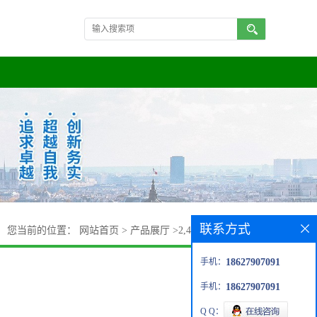
联系方式
您当前的位置：
网站首页
>
产品展厅
>
2,4-二氯-5-氟硝基苯
手机：
18627907091
手机：
18627907091
Q Q：