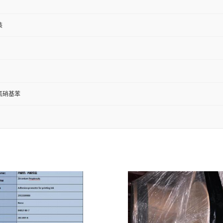
装
-二氯硝基苯