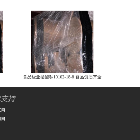
食品级亚硒酸钠10102-18-8 食品资质齐全
术支持
工网
务网