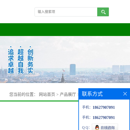
联系方式
您当前的位置：
网站首页
>
产品展厅
>
N-甲基-2-氟苯胺
手机：
18627907091
手机：
18627907091
Q Q：