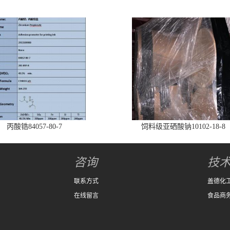
丙酸锆84057-80-7
饲料级亚硒酸钠10102-18-8
咨询
技
联系方式
盖德化
在线留言
食品商