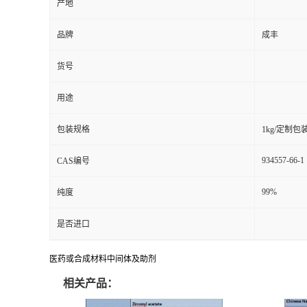
产地
品牌
成丰
货号
用途
包装规格
1kg/定制包
934557-66-1
CAS编号
99%
纯度
是否进口
医药或合成材料中间体及助剂
相关产品：