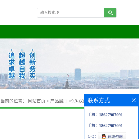
联系方式
您当前的位置：
网站首页
>
产品展厅
>
9,9-双(6-羟基-2-萘酚)芴
手机：
18627907091
手机：
18627907091
Q Q：