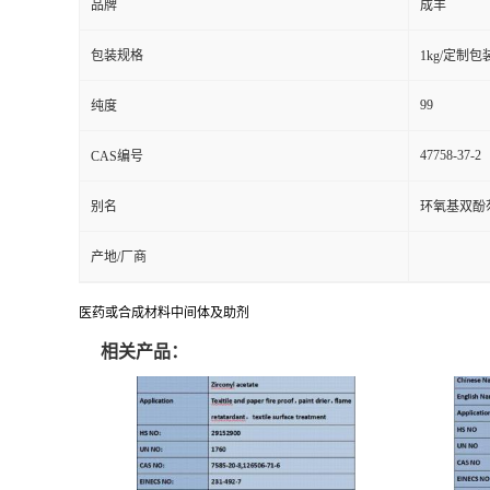
品牌
成丰
包装规格
1kg/定制包
99
纯度
47758-37-2
CAS编号
别名
环氧基双酚
产地/厂商
医药或合成材料中间体及助剂
相关产品：