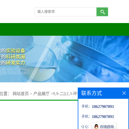
联系方式
的位置：
网站首页
>
产品展厅
>
9,9-二[(2,3-环氧丙氧基)苯基]芴
手机：
18627907091
手机：
18627907091
Q Q：