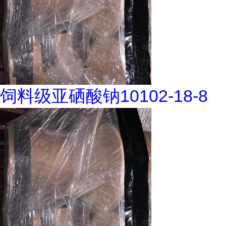
饲料级亚硒酸钠10102-18-8