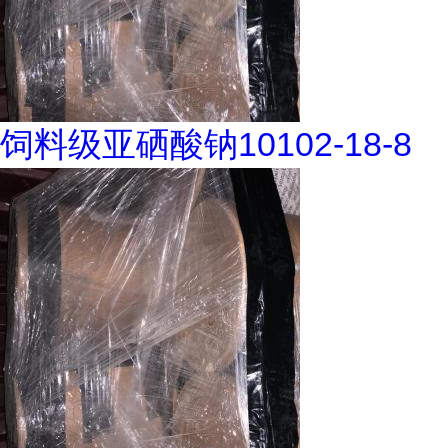
饲料级亚硒酸钠10102-18-8