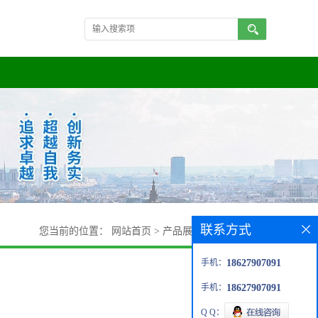
联系方式
您当前的位置：
网站首页
>
产品展厅
>
2,6-二氟氯苄
手机：
18627907091
手机：
18627907091
Q Q：