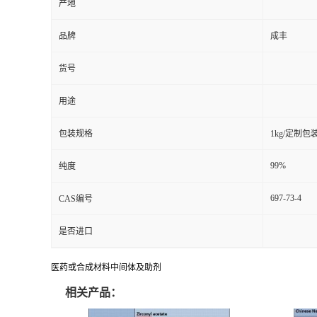
产地
品牌
成丰
货号
用途
包装规格
1kg/定制包
99%
纯度
697-73-4
CAS编号
是否进口
医药或合成材料中间体及助剂
相关产品：