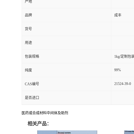
产地
品牌
成丰
货号
用途
包装规格
1kg/定制包
99%
纯度
21524-39-0
CAS编号
是否进口
医药或合成材料中间体及助剂
相关产品：