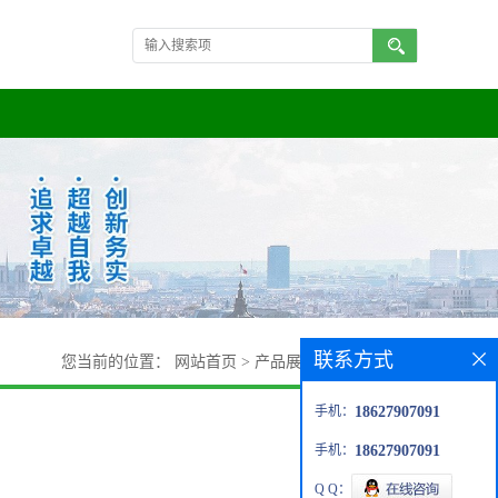
联系方式
您当前的位置：
网站首页
>
产品展厅
>
2,3-二氟苯腈
手机：
18627907091
手机：
18627907091
Q Q：