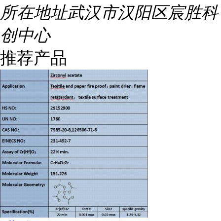
所在地址
武汉市汉阳区宸胜科
创中心
推荐产品