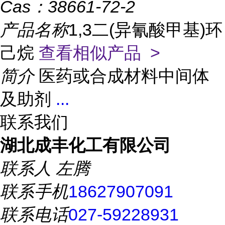
Cas：
38661-72-2
产品名称
1,3二(异氰酸甲基)环
己烷
查看相似产品 >
简介
医药或合成材料中间体
及助剂
...
联系我们
湖北成丰化工有限公司
联系人
左腾
联系手机
18627907091
联系电话
027-59228931