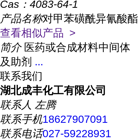
Cas：
4083-64-1
产品名称
对甲苯磺酰异氰酸酯
查看相似产品 >
简介
医药或合成材料中间体
及助剂
...
联系我们
湖北成丰化工有限公司
联系人
左腾
联系手机
18627907091
联系电话
027-59228931