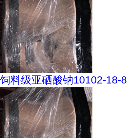
饲料级亚硒酸钠10102-18-8