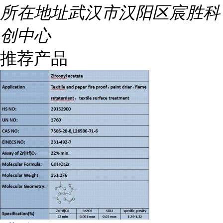
所在地址
武汉市汉阳区宸胜科
创中心
推荐产品