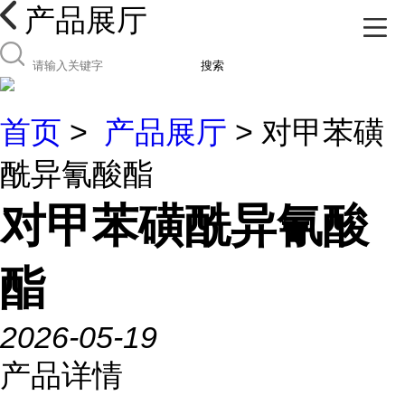
产品展厅
搜索
首页
>
产品展厅
> 对甲苯磺
酰异氰酸酯
对甲苯磺酰异氰酸
酯
2026-05-19
产品详情