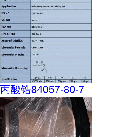
丙酸锆84057-80-7