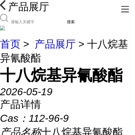
产品展厅
搜索
首页
>
产品展厅
> 十八烷基
异氰酸酯
十八烷基异氰酸酯
2026-05-19
产品详情
Cas：
112-96-9
产品名称
十八烷基异氰酸酯