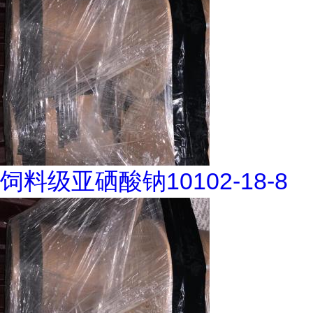
饲料级亚硒酸钠10102-18-8