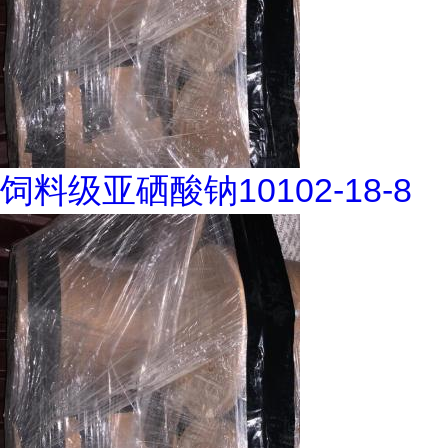
饲料级亚硒酸钠10102-18-8