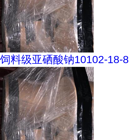
饲料级亚硒酸钠10102-18-8