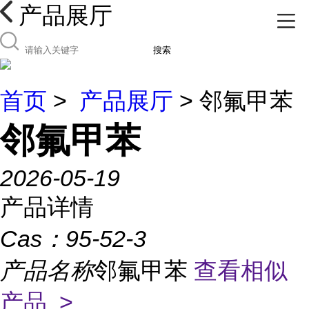
产品展厅
搜索
首页
>
产品展厅
> 邻氟甲苯
邻氟甲苯
2026-05-19
产品详情
Cas：
95-52-3
产品名称
邻氟甲苯
查看相似
产品 >