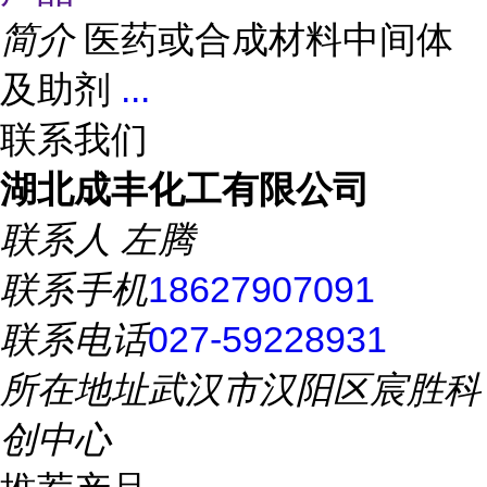
简介
医药或合成材料中间体
及助剂
...
联系我们
湖北成丰化工有限公司
联系人
左腾
联系手机
18627907091
联系电话
027-59228931
所在地址
武汉市汉阳区宸胜科
创中心