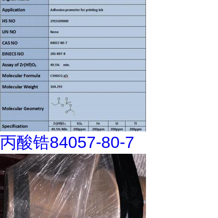
丙酸锆84057-80-7