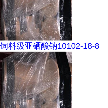
饲料级亚硒酸钠10102-18-8