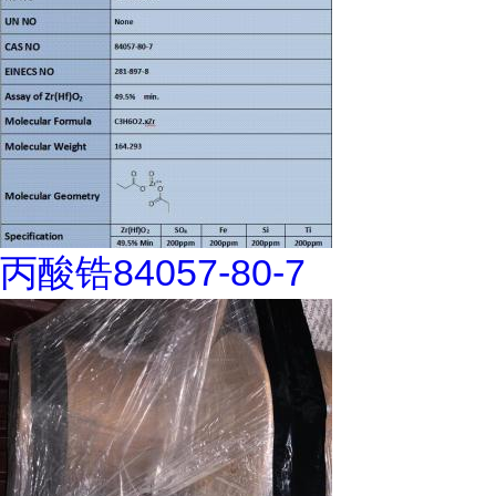
丙酸锆84057-80-7