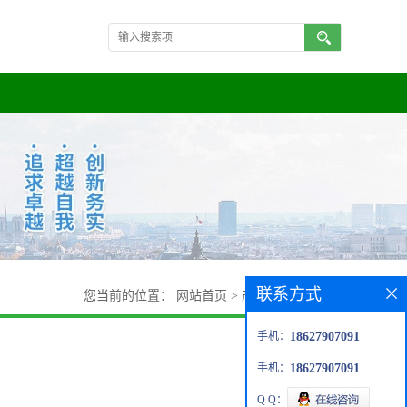
联系方式
您当前的位置：
网站首页
>
产品展厅
>
硫酸铯
手机：
18627907091
手机：
18627907091
Q Q：