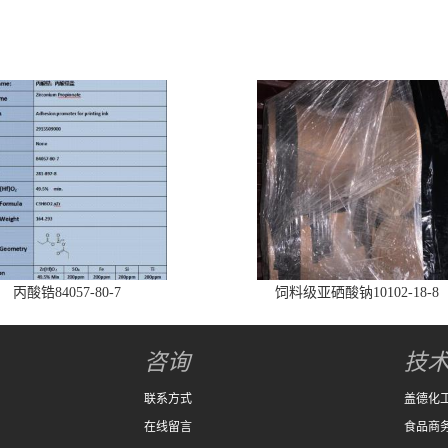
丙酸锆84057-80-7
饲料级亚硒酸钠10102-18-8
咨询
技
联系方式
盖德化
在线留言
食品商