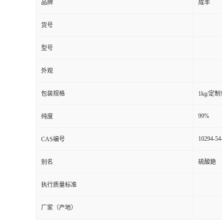
品牌
成丰
货号
型号
外观
包装规格
1kg/定
99%
纯度
10294-54
CAS编号
别名
硫酸銫
执行质量标准
厂家（产地）