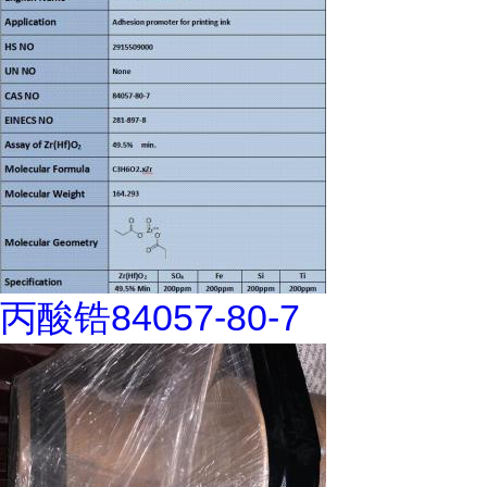
丙酸锆84057-80-7