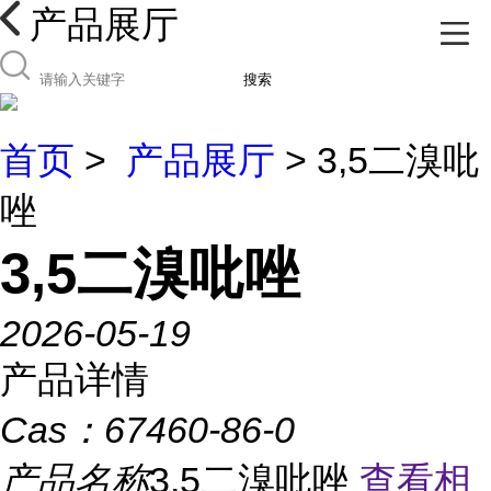
产品展厅
搜索
首页
>
产品展厅
> 3,5二溴吡
唑
3,5二溴吡唑
2026-05-19
产品详情
Cas：
67460-86-0
产品名称
3,5二溴吡唑
查看相