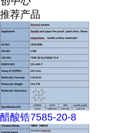
创中心
推荐产品
醋酸锆7585-20-8