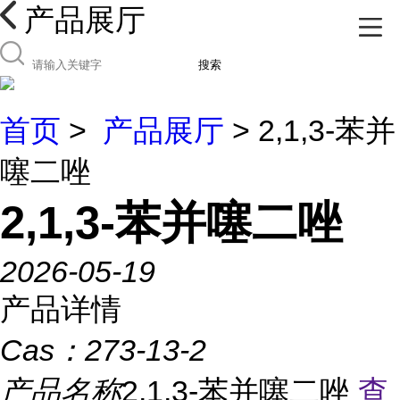
产品展厅
搜索
首页
>
产品展厅
> 2,1,3-苯并
噻二唑
2,1,3-苯并噻二唑
2026-05-19
产品详情
Cas：
273-13-2
产品名称
2,1,3-苯并噻二唑
查