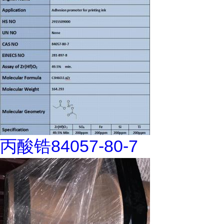
丙酸锆84057-80-7