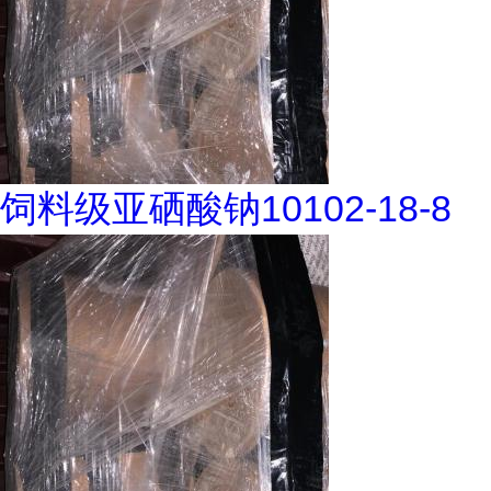
饲料级亚硒酸钠10102-18-8